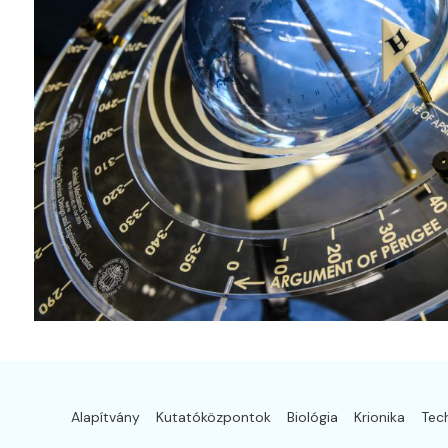
Alapítvány
Kutatóközpontok
Biológia
Krionika
Tec